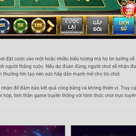
i đặt cược vào một hoặc nhiều biểu tượng mà họ tin tưởng sẽ xu
 định người thắng cuộc. Nếu dự đoán đúng, người chơi sẽ nhận 
ận thưởng lớn tạo nên sức hấp dẫn mạnh mẽ cho trò chơi.
nhận để đảm bảo kết quả công bằng và không thiên vị. Truy c
hộp, tinh thần game truyền thống với hình thức chơi trực tuyến