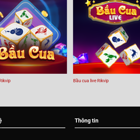
Rikvip
Bầu cua live Rikvip
ệ
Thông tin