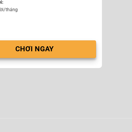
i:
ời/tháng
CHƠI NGAY