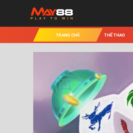
Chuyển
đến
nội
dung
TRANG CHỦ
THỂ THAO