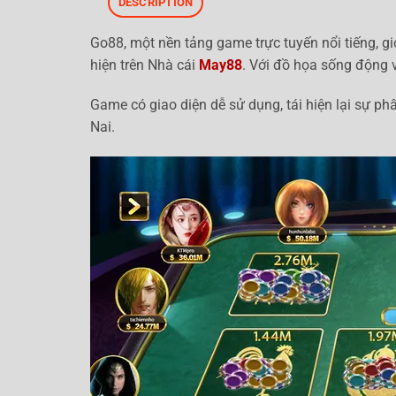
DESCRIPTION
Go88, một nền tảng game trực tuyến nổi tiếng, gi
hiện trên Nhà cái
May88
. Với đồ họa sống động 
Game có giao diện dễ sử dụng, tái hiện lại sự p
Nai.