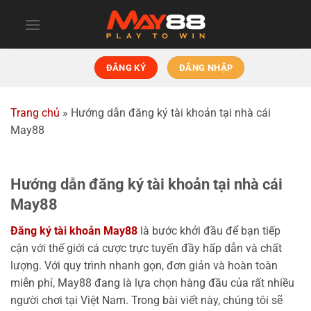
Chuyển
đến
nội
dung
ĐĂNG KÝ
ĐĂNG NHẬP
Trang chủ
»
Hướng dẫn đăng ký tài khoản tại nhà cái
May88
Hướng dẫn đăng ký tài khoản tại nhà cái
May88
Đăng ký tài khoản May88
là bước khởi đầu để bạn tiếp
cận với thế giới cá cược trực tuyến đầy hấp dẫn và chất
lượng. Với quy trình nhanh gọn, đơn giản và hoàn toàn
miễn phí, May88 đang là lựa chọn hàng đầu của rất nhiều
người chơi tại Việt Nam. Trong bài viết này, chúng tôi sẽ