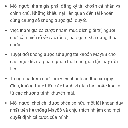
Mỗi người tham gia phải đăng ký tài khoản cá nhân và
chính chủ. Những khiếu nại liên quan đến tài khoản
dùng chung sẽ không được giải quyết.
Việc tham gia cá cược nhằm mục đích giải trí, người
chơi cần hiểu rõ về các rủi ro, bao gồm khả năng thua
cược.
Tuyệt đối không được sử dụng tài khoản May88 cho
các mục đích vi phạm pháp luật như gian lận hay rửa
tiền.
Trong quá trình chơi, hội viên phải tuân thủ các quy
định, không thực hiện các hành vi gian lận hoặc trục lợi
từ các chương trình khuyến mãi.
Mỗi người chơi chỉ được phép sở hữu một tài khoản duy
nhất trên hệ thống May88 và chịu trách nhiệm cho mọi
quyết định cá cược của mình.