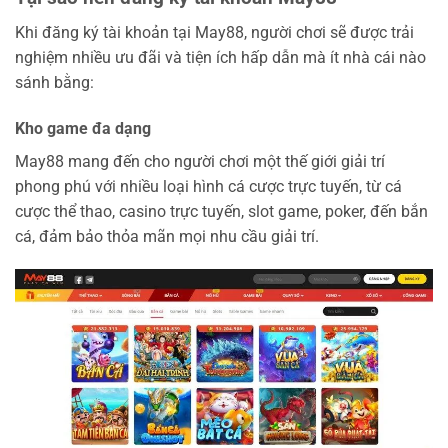
Khi đăng ký tài khoản tại May88, người chơi sẽ được trải
nghiệm nhiều ưu đãi và tiện ích hấp dẫn mà ít nhà cái nào
sánh bằng:
Kho game đa dạng
May88 mang đến cho người chơi một thế giới giải trí
phong phú với nhiều loại hình cá cược trực tuyến, từ cá
cược thể thao, casino trực tuyến, slot game, poker, đến bắn
cá, đảm bảo thỏa mãn mọi nhu cầu giải trí.