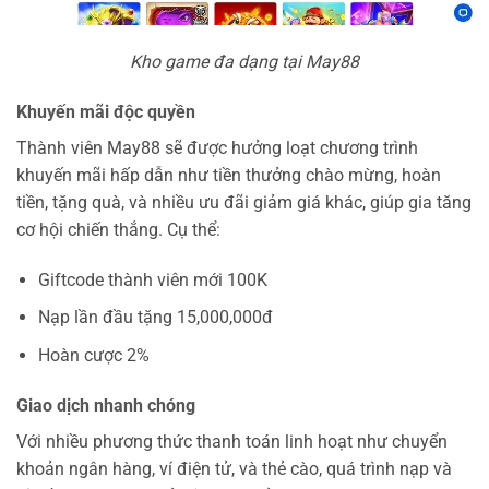
Kho game đa dạng tại May88
Khuyến mãi độc quyền
Thành viên May88 sẽ được hưởng loạt chương trình
khuyến mãi hấp dẫn như tiền thưởng chào mừng, hoàn
tiền, tặng quà, và nhiều ưu đãi giảm giá khác, giúp gia tăng
cơ hội chiến thắng. Cụ thể:
Giftcode thành viên mới 100K
Nạp lần đầu tặng 15,000,000đ
Hoàn cược 2%
Giao dịch nhanh chóng
Với nhiều phương thức thanh toán linh hoạt như chuyển
khoản ngân hàng, ví điện tử, và thẻ cào, quá trình nạp và