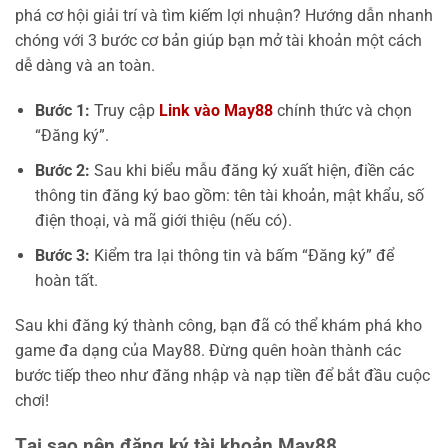
phá cơ hội giải trí và tìm kiếm lợi nhuận? Hướng dẫn nhanh
chóng với 3 bước cơ bản giúp bạn mở tài khoản một cách
dễ dàng và an toàn.
Bước 1:
Truy cập
Link vào May88
chính thức và chọn
“Đăng ký”.
Bước 2:
Sau khi biểu mẫu đăng ký xuất hiện, điền các
thông tin đăng ký bao gồm: tên tài khoản, mật khẩu, số
điện thoại, và mã giới thiệu (nếu có).
Bước 3:
Kiểm tra lại thông tin và bấm “Đăng ký” để
hoàn tất.
Sau khi đăng ký thành công, bạn đã có thể khám phá kho
game đa dạng của May88. Đừng quên hoàn thành các
bước tiếp theo như đăng nhập và nạp tiền để bắt đầu cuộc
chơi!
Tại sao nên đăng ký tài khoản May88