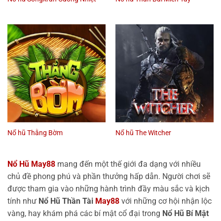
Nổ hũ Thằng Bờm
Nổ hũ The Witcher
Nổ Hũ
May88
mang đến một thế giới đa dạng với nhiều
chủ đề phong phú và phần thưởng hấp dẫn. Người chơi sẽ
được tham gia vào những hành trình đầy màu sắc và kịch
tính như
Nổ Hũ Thần Tài
May88
với những cơ hội nhận lộc
vàng, hay khám phá các bí mật cổ đại trong
Nổ Hũ Bí Mật