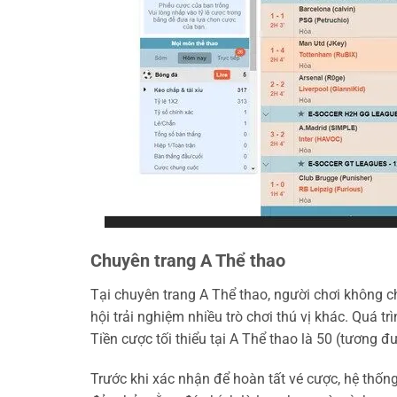
Chuyên trang A Thể thao
Tại chuyên trang A Thể thao, người chơi không c
hội trải nghiệm nhiều trò chơi thú vị khác. Quá t
Tiền cược tối thiểu tại A Thể thao là 50 (tương 
Trước khi xác nhận để hoàn tất vé cược, hệ thống