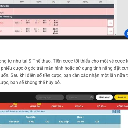
ơng tự như tại S Thể thao. Tiền cược tối thiểu cho một vé cược l
phiếu cược ở góc trái màn hình hoặc sử dụng tính năng đặt cư
muốn. Sau khi điền số tiền cược, bạn cần xác nhận một lần nữa 
cược, bạn sẽ không thể hủy bỏ.