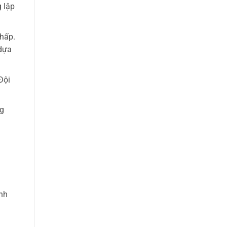
g lập
chấp.
 dựa
Đội
ng
ính