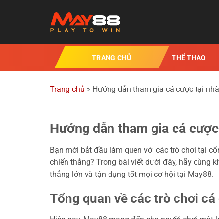
Chuyển
đến
nội
dung
TRANG CHỦ
THỂ THAO
Trang chủ
»
Hướng dẫn tham gia cá cược tại nh
Hướng dẫn tham gia cá cược
Bạn mới bắt đầu làm quen với các trò chơi tại 
chiến thắng? Trong bài viết dưới đây, hãy cùng 
thắng lớn và tận dụng tốt mọi cơ hội tại May88.
Tổng quan về các trò chơi cá