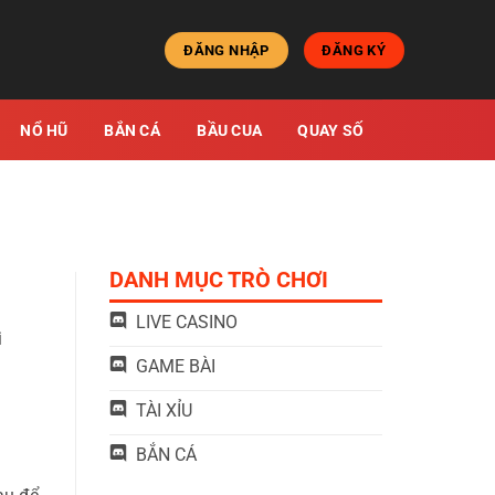
ĐĂNG NHẬP
ĐĂNG KÝ
NỔ HŨ
BẮN CÁ
BẦU CUA
QUAY SỐ
DANH MỤC TRÒ CHƠI
LIVE CASINO
i
GAME BÀI
TÀI XỈU
BẮN CÁ