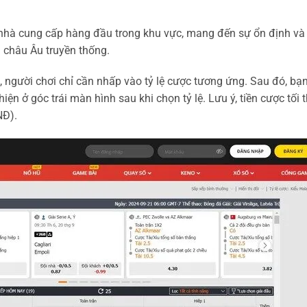
 nhà cung cấp hàng đầu trong khu vực, mang đến sự ổn định và
h châu Âu truyền thống.
người chơi chỉ cần nhấp vào tỷ lệ cược tương ứng. Sau đó, bạn
ện ở góc trái màn hình sau khi chọn tỷ lệ. Lưu ý, tiền cược tối 
NĐ).