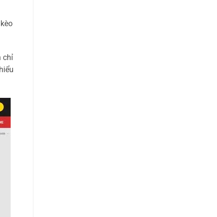
 kèo
 chỉ
thiểu