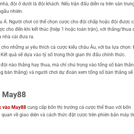
 nhà, đội ở dưới là đội khách. Nếu trận đấu diễn ra trên sân trun
 ngẫu nhiên.
âu Á. Người chơi có thể chọn cược cho đội chấp hoặc đội được 
ợc cho đến khi kết thúc (hiệp 1 hoặc toàn trận), với thắng/thua
à nhà cái đưa ra.
 cho những ai yêu thích cá cược kiểu châu Âu, với ba lựa chọn: 
Kết quả sẽ dựa vào tỷ số trong thời gian thi đấu chính thức.
ội nào thắng hay thua, mà chỉ chú trọng vào tổng số bàn thắ
tổng bàn thắng) và người chơi dự đoán xem tổng số bàn thắng sẽ
ại May88
k vào May88
cung cấp bốn thị trường cá cược thể thao với bốn
 quan về giao diện và cách thức đặt cược trên phiên bản máy t