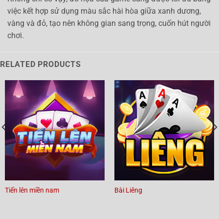
việc kết hợp sử dụng màu sắc hài hòa giữa xanh dương,
vàng và đỏ, tạo nên không gian sang trọng, cuốn hút người
chơi.
RELATED PRODUCTS
Tiến lên miền nam
Bài Liêng