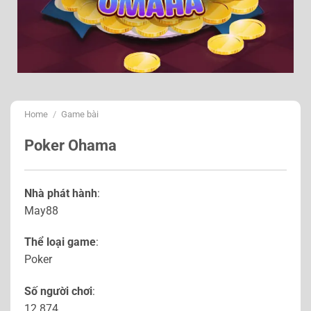
Home
/
Game bài
Poker Ohama
Nhà phát hành
:
May88
Thể loại game
:
Poker
Số người chơi
:
12.874