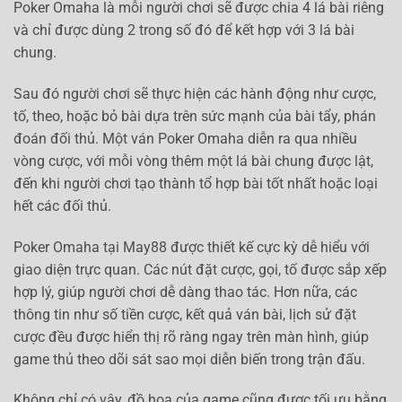
Poker Omaha là mỗi người chơi sẽ được chia 4 lá bài riêng
và chỉ được dùng 2 trong số đó để kết hợp với 3 lá bài
chung.
Sau đó người chơi sẽ thực hiện các hành động như cược,
tố, theo, hoặc bỏ bài dựa trên sức mạnh của bài tẩy, phán
đoán đối thủ. Một ván Poker Omaha diễn ra qua nhiều
vòng cược, với mỗi vòng thêm một lá bài chung được lật,
đến khi người chơi tạo thành tổ hợp bài tốt nhất hoặc loại
hết các đối thủ.
Poker Omaha tại May88 được thiết kế cực kỳ dễ hiểu với
giao diện trực quan. Các nút đặt cược, gọi, tố được sắp xếp
hợp lý, giúp người chơi dễ dàng thao tác. Hơn nữa, các
thông tin như số tiền cược, kết quả ván bài, lịch sử đặt
cược đều được hiển thị rõ ràng ngay trên màn hình, giúp
game thủ theo dõi sát sao mọi diễn biến trong trận đấu.
Không chỉ có vậy, đồ họa của game cũng được tối ưu bằng