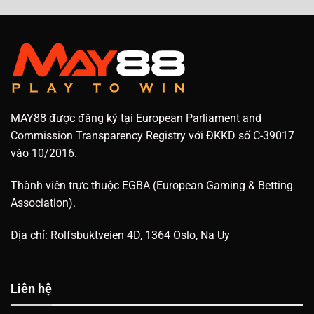
MAY88 được đăng ký tại European Parliament and
Commission Transparency Registry với ĐKKD số C-39017
vào 10/2016.
Thành viên trực thuộc EGBA (European Gaming & Betting
Association).
Địa chỉ: Rolfsbuktveien 4D, 1364 Oslo, Na Uy
Liên hệ