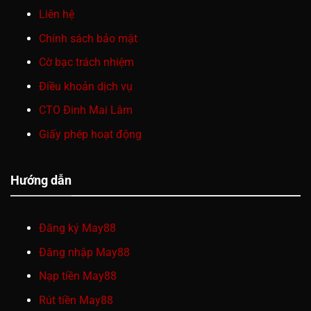
Liên hệ
Chính sách bảo mật
Cờ bạc trách nhiệm
Điều khoản dịch vụ
CTO Đinh Mai Lâm
Giấy phép hoạt động
Hướng dẫn
Đăng ký May88
Đăng nhập May88
Nạp tiền May88
Rút tiền May88