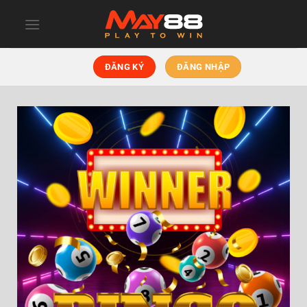
Chuyển
đến
nội
dung
ĐĂNG KÝ
ĐĂNG NHẬP