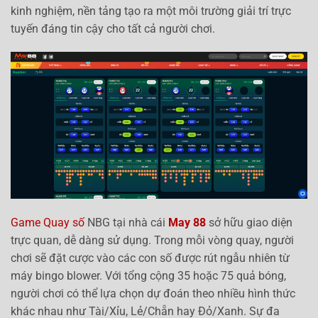
kinh nghiệm, nền tảng tạo ra một môi trường giải trí trực
tuyến đáng tin cậy cho tất cả người chơi.
Game Quay số
NBG tại nhà cái
May 88
sở hữu giao diện
trực quan, dễ dàng sử dụng. Trong mỗi vòng quay, người
chơi sẽ đặt cược vào các con số được rút ngẫu nhiên từ
máy bingo blower. Với tổng cộng 35 hoặc 75 quả bóng,
người chơi có thể lựa chọn dự đoán theo nhiều hình thức
khác nhau như Tài/Xỉu, Lẻ/Chẵn hay Đỏ/Xanh. Sự đa