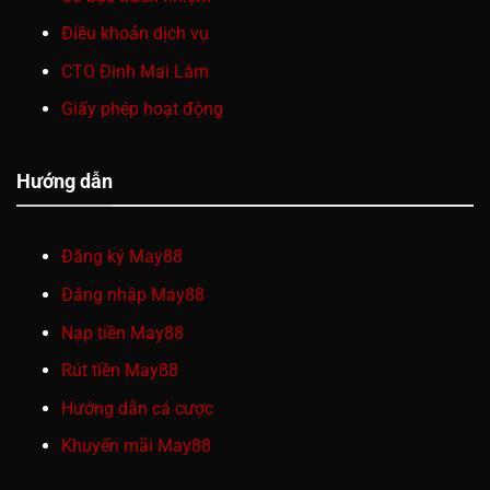
Điều khoản dịch vụ
CTO Đinh Mai Lâm
Giấy phép hoạt động
Hướng dẫn
Đăng ký May88
Đăng nhập May88
Nạp tiền May88
Rút tiền May88
Hướng dẫn cá cược
Khuyến mãi May88