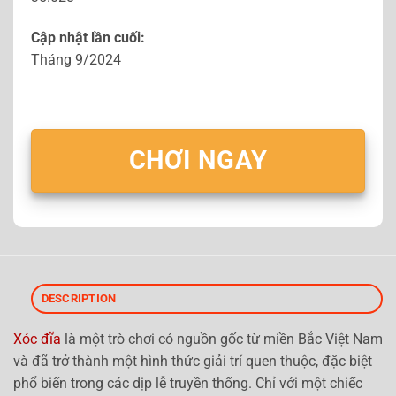
Cập nhật lần cuối:
Tháng 9/2024
CHƠI NGAY
DESCRIPTION
Xóc đĩa
là một trò chơi có nguồn gốc từ miền Bắc Việt Nam
và đã trở thành một hình thức giải trí quen thuộc, đặc biệt
phổ biến trong các dịp lễ truyền thống. Chỉ với một chiếc