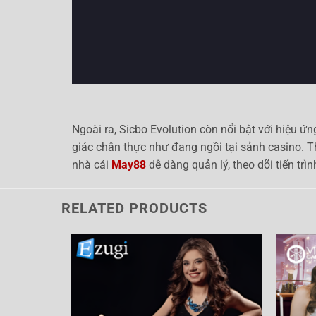
Ngoài ra, Sicbo Evolution còn nổi bật với hiệu ứ
giác chân thực như đang ngồi tại sảnh casino. Thô
nhà cái
May88
dễ dàng quản lý, theo dõi tiến trìn
RELATED PRODUCTS