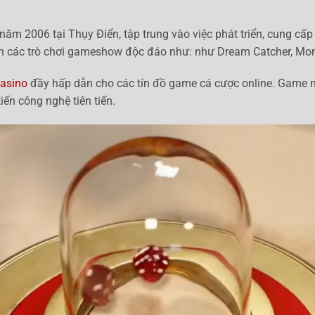
m 2006 tại Thụy Điển, tập trung vào việc phát triển, cung cấp c
 đến các trò chơi gameshow độc đáo như: như Dream Catcher
, Mo
casino
đầy hấp dẫn cho các tín đồ game cá cược online. Game n
ến công nghệ tiên tiến.