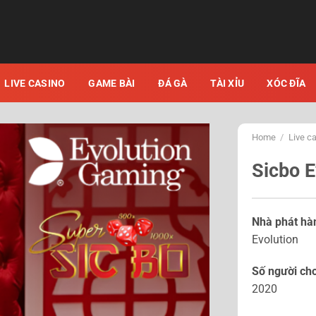
LIVE CASINO
GAME BÀI
ĐÁ GÀ
TÀI XỈU
XÓC ĐĨA
Home
/
Live c
Sicbo E
Nhà phát hà
Evolution
Số người chơ
2020