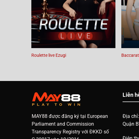
Roulette live Ezugi
Baccarat
Liên h
MAY88 được đăng ký tại European
Địa chỉ
Parliament and Commission
Quận B
Transparency Registry với ĐKKD số
Điện th