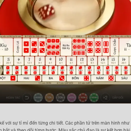
 kế với sự tỉ mỉ đến từng chi tiết. Các phần tử trên màn hình nh
 bắt và theo dõi từng bước. Màu sắc chủ đạo là sự kết hợp hài