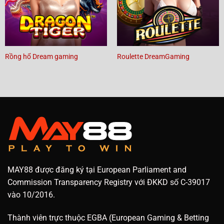
Rồng hổ Dream gaming
Roulette DreamGaming
MAY88 được đăng ký tại European Parliament and
Commission Transparency Registry với ĐKKD số C-39017
vào 10/2016.
Thành viên trực thuộc EGBA (European Gaming & Betting