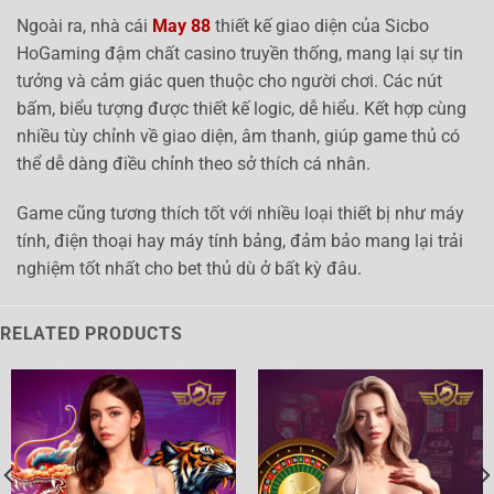
Ngoài ra, nhà cái
May 88
thiết kế giao diện của Sicbo
HoGaming đậm chất casino truyền thống, mang lại sự tin
tưởng và cảm giác quen thuộc cho người chơi. Các nút
bấm, biểu tượng được thiết kế logic, dễ hiểu. Kết hợp cùng
nhiều tùy chỉnh về giao diện, âm thanh, giúp game thủ có
thể dễ dàng điều chỉnh theo sở thích cá nhân.
Game cũng tương thích tốt với nhiều loại thiết bị như máy
tính, điện thoại hay máy tính bảng, đảm bảo mang lại trải
nghiệm tốt nhất cho bet thủ dù ở bất kỳ đâu​.
RELATED PRODUCTS