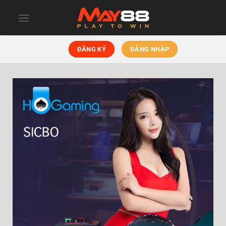
Chuyển
đến
nội
dung
ĐĂNG KÝ
ĐĂNG NHẬP