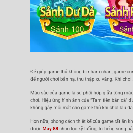
Để giúp game thủ không bị nhàm chán, game cun
để người chơi bắn hạ, thu thập xu vàng. Khi chơ
Màu sắc của game là sự phối hợp giữa tông màu 
chơi. Hiệu ứng hình ảnh của “Tam tiên bắn cá” đ
không gây mỏi mắt cho game thủ khi chơi lâu dài
Hơn nữa, phong cách thiết kế của game rất ăn k
được
May 88
chọn lọc kỹ lưỡng, từ tiếng súng b