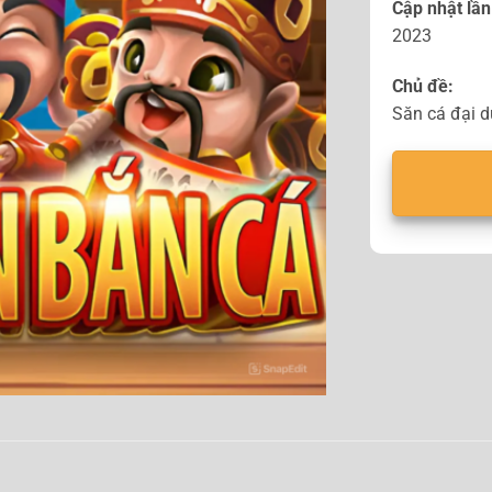
Cập nhật lần
2023
Chủ đề:
Săn cá đại d