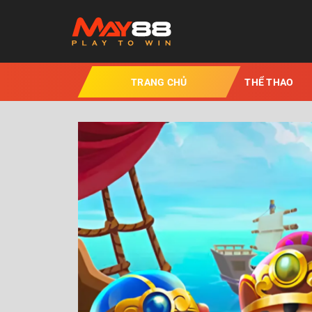
Chuyển
đến
nội
dung
TRANG CHỦ
THỂ THAO