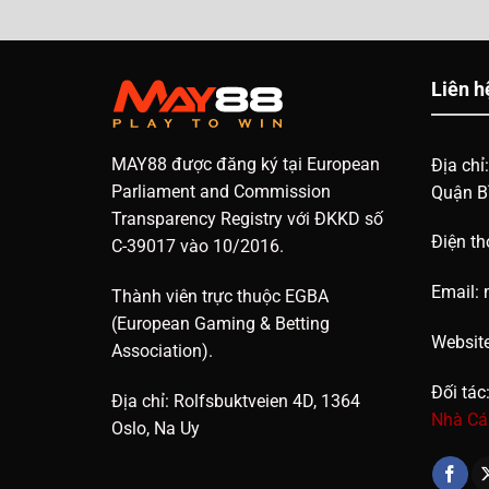
Liên h
MAY88 được đăng ký tại European
Địa chỉ
Parliament and Commission
Quận B
Transparency Registry với ĐKKD số
Điện th
C-39017 vào 10/2016.
Email:
Thành viên trực thuộc EGBA
(European Gaming & Betting
Websit
Association).
Đối tác
Địa chỉ: Rolfsbuktveien 4D, 1364
Nhà Cá
Oslo, Na Uy