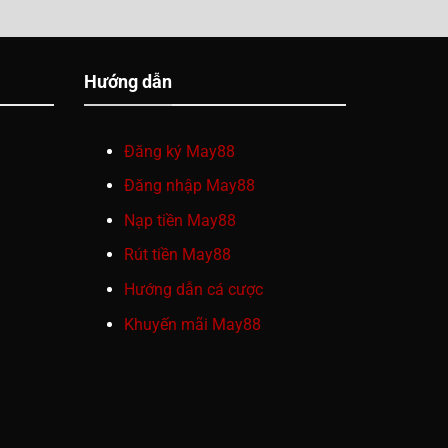
Hướng dẫn
Đăng ký May88
Đăng nhập May88
Nạp tiền May88
Rút tiền May88
Hướng dẫn cá cược
Khuyến mãi May88