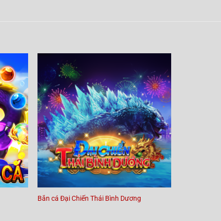
Bắn cá Đại Chiến Thái Bình Dương