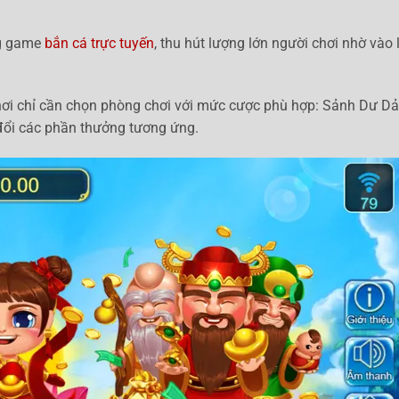
ng game
bắn cá trực tuyến
, thu hút lượng lớn người chơi nhờ vào 
chơi chỉ cần chọn phòng chơi với mức cược phù hợp: Sảnh Dư Dả
 đổi các phần thưởng tương ứng.