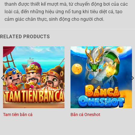
thanh được thiết kế mượt mà, từ chuyển động bơi của các
loài cá, đến những hiệu ứng nổ tung khi tiêu diệt cá, tạo
cảm giác chân thực, sinh động cho người chơi.
RELATED PRODUCTS
Tam tiên bắn cá
Bắn cá Oneshot