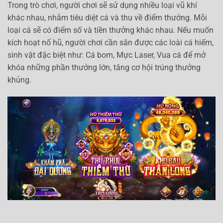
Trong trò chơi, người chơi sẽ sử dụng nhiều loại vũ khí
khác nhau, nhằm tiêu diệt cá và thu về điểm thưởng. Mỗi
loại cá sẽ có điểm số và tiền thưởng khác nhau. Nếu muốn
kích hoạt nổ hũ, người chơi cần săn được các loài cá hiếm,
sinh vật đặc biệt như: Cá bom, Mực Laser, Vua cá để mở
khóa những phần thưởng lớn, tăng cơ hội trúng thưởng
khủng.